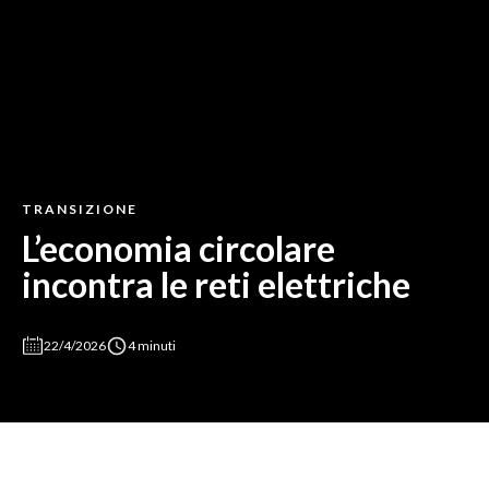
TRANSIZIONE
L’economia circolare
incontra le reti elettriche
22/4/2026
4 minuti
La transizione energetica passa sempre più dall’integrazione
tra economia sostenibile e fonti rinnovabili, in un contesto di
forte crescita nell’area latino-americana. Se ne è parlato a