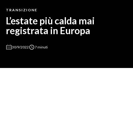
TRANSIZIONE
L’estate più calda mai
registrata in Europa
30/9/2022
7 minuti
Secondo i dati Copernicus le temperature medie nel
continente, tra giugno e agosto, sono state più alte di 0.4 °C
rispetto al 2018, anno in cui era stato stabilito il precedente
record di caldo estivo.
L'
estate 2022
è stata in media la più calda mai
registrata in Europa, riporta
Copernicus
,
il
Programma di Osservazione della Terra