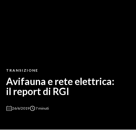
TRANSIZIONE
Avifauna e rete elettrica:
il report di RGI
26/6/2019
7 minuti
Volatili a rischio di collisione? Secondo il network di ong e