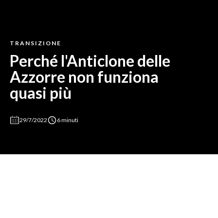
TRANSIZIONE
Perché l'Anticlone delle
Azzorre non funziona
quasi più
29/7/2022
6 minuti
Il fenomeno meteo era noto per frenare le temperature
massime in estate, ma negli ultimi anni questa capacità è
stata ridotta a causa del cambiamento climatico.