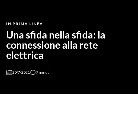
IN PRIMA LINEA
Una sfida nella sfida: la
connessione alla rete
elettrica
20/7/2021
7 minuti
Storie di Terna. Oreste D’Addese, responsabile di gestione
dei progetti di Connessioni alla Rete di trasmissione
nazionale, «abbiamo il dovere di garantire a tutti il diritto di
connessione alla rete».