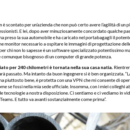
 è scontato per un’azienda che non può certo avere l’agilità di un p
essionisti. E lei, dopo aver minuziosamente concordato qualche pa
 ha preso la sua automobile e ha caricato nel portabagagli il pote
me monitor necessario a ospitare le immagini di progettazione delle
er chi non lo sapesse è un software specializzato potentissimo m
 comunque bisognoso di un computer di grande potenza.
iato per 240 chilometri è tornata nella sua casa natia.
Rientrer
arà passato. Ma intanto da buon ingegnere si è ben organizzata. “
ona piuttosto bene, è protetta con una VPN che mi consente di ope
e se fossi nella mia sede ufficiale. Insomma, con i miei colleghi
le tecnologie a nostra disposizione. Ci sentiamo e ci vediamo in v
Teams. E tutto va avanti sostanzialmente come prima”.