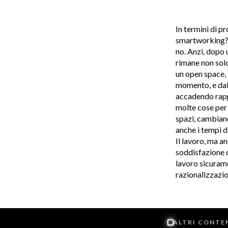
In termini di p
smartworking? I
no. Anzi, dopo 
rimane non solo
un open space,
momento, e dall
accadendo rapp
molte cose per 
spazi, cambiand
anche i tempi di
Il lavoro, ma a
soddisfazione d
lavoro sicurame
razionalizzazio
ALTRI CONTEN