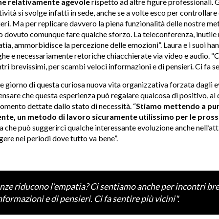
ne relativamente agevole
rispetto ad altre figure professionali. 
vità si svolge infatti in sede, anche se a volte esco per controllare
ieri. Ma per replicare davvero la piena funzionalità delle nostre me
 dovuto comunque fare qualche sforzo. La teleconferenza, inutile
atia, ammorbidisce la percezione delle emozioni”. Laura e i suoi han
ghe e necessariamente retoriche chiacchierate via video e audio. “
ri brevissimi, per scambi veloci informazioni e di pensieri. Ci fa sen
 giorno di questa curiosa nuova vita organizzativa forzata dagli e
nsare che questa esperienza può regalare qualcosa di positivo, al di
mento dettate dallo stato di necessità. “
Stiamo mettendo a pun
nte, un metodo di lavoro sicuramente utilissimo per le pross
a che può suggerirci qualche interessante evoluzione anche nell’att
gere nei periodi dove tutto va bene”.
nze riducono l’empatia? Ci sentiamo anche per incontri bre
formazioni e di pensieri. Ci fa sentire più vicini".