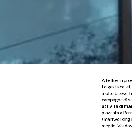
A Feltre, in pro
Lo gestisce lei,
molto brava. Te
campagne di sco
attività di ma
piazzata a Parm
smartworking in
meglio. Vai dov