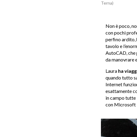
Terna)
Non è poco, non
con pochi prof
perfino ardito,
tavolo e l’enor
AutoCAD, che p
da manovrare e
Laura
ha viagg
quando tutto s
Internet funzi
esattamente com
in campo tutte 
con Microsoft 