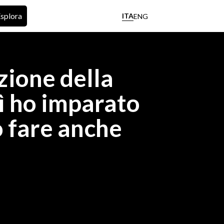
splora
ITA
ENG
ione della
ì ho imparato
ò fare anche