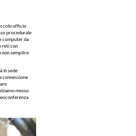
iccolo ufficio
sso procedurale
nte computer da
 reti con
a non semplice
à in sede
La connessione
rare
 abbiamo messo
ideoconferenza