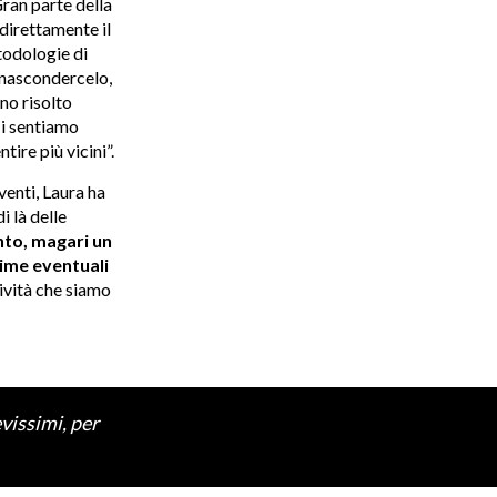
Gran parte della
 direttamente il
todologie di
 nascondercelo,
no risolto
Ci sentiamo
tire più vicini”.
venti, Laura ha
 là delle
to, magari un
ime eventuali
ività che siamo
vissimi, per