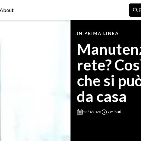
About
E
IN PRIMA LINEA
Manutenz
rete? Cos
che si pu
da casa
23/3/2020
7 minuti