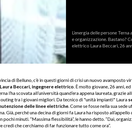
L’energia delle persone Terna 
e organizzazione. Bastano? Co
elettrico Laura Beccari, 26 ann
vincia di Belluno, c’è in questi giorni di crisi un nuovo avamposto vir
Laura Beccari, ingegnere elettrico
. È molto giovane, 26 anni, e
rna l’ha scovata all’università quand’era appena laureata, grazie all
uting tra i giovani migliori. Da tecnico di "unità impianti" Laura
s
nutenzione delle linee elettriche
. Come se fosse nella sua sede uf
a. Già, perché una decina di giorni fa Laura ha risposto all’appello 
 pochi minuti. “Massima flessibilità”, le hanno detto. “Dai, organi
e credi che cerchiamo di far funzionare tutto come ora”.