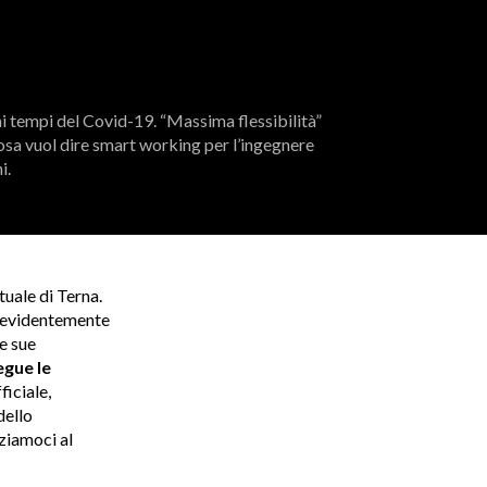
ai tempi del Covid-19. “Massima flessibilità”
sa vuol dire smart working per l’ingegnere
i.
tuale di Terna.
d evidentemente
e sue
egue le
ficiale,
dello
zziamoci al