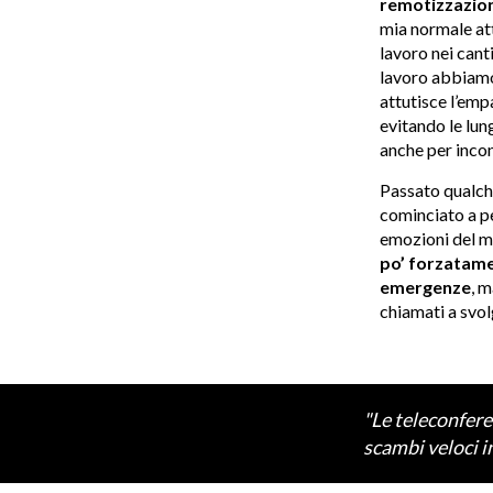
remotizzazio
mia normale atti
lavoro nei cant
lavoro abbiamo
attutisce l’emp
evitando le lun
anche per incont
Passato qualche
cominciato a pe
emozioni del mo
po’ forzatame
emergenze
, m
chiamati a svol
"Le teleconfere
scambi veloci in