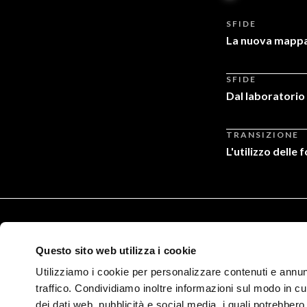
SFIDE
La nuova mappa 
SFIDE
Dal laboratorio 
TRANSIZIONE
L'utilizzo delle 
Questo sito web utilizza i cookie
Utilizziamo i cookie per personalizzare contenuti e annunc
traffico. Condividiamo inoltre informazioni sul modo in cui 
dei dati web, pubblicità e social media, i quali potrebber