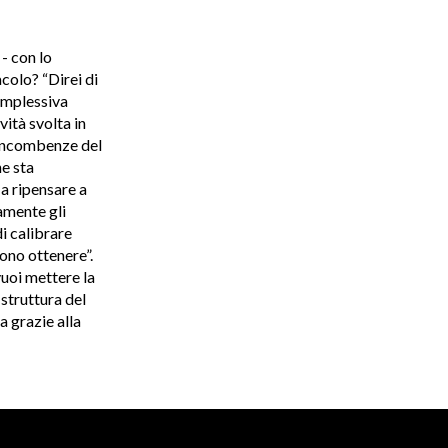
- con lo
colo? “Direi di
omplessiva
vità svolta in
 incombenze del
he sta
a ripensare a
amente gli
i calibrare
vono ottenere”.
vuoi mettere la
 struttura del
a grazie alla