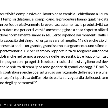
roduttività complessiva del lavoro cosa cambia - chiediamo a Laura 
 tempi si dilatano, si complicano, le procedure hanno qualche osta
un periodo relativamente breve di assestamento, la produttività c
 mutata ma per certi versi è anche maggiore a casa rispetto all’atti
 dove normalmente siamo in sei. Certo dipende dai momenti, dalle
a capacità dei singoli di organizzarsi al meglio. Ma direi che ciò c
resenta anche un grande, grandissimo insegnamento, uno stimolo 
perfezionarle. C’è per esempio l’opportunità di scegliere autonom
oli anche nel tempo a seconda delle necessità. E c’è l’opportunità d
 impegno con i progetti rispetto ai risultati che si vogliono e si de
nche lo spirito di team "possono godere di grandi vantaggi". E poi “
i contribuire anche così ad un uso più razionale delle risorse, a una
nte più rispettosa dell’ambiente e alla salvaguardia dell’ecosistem
ne degli spostamenti?”.
UTI SUGGERITI PER TE