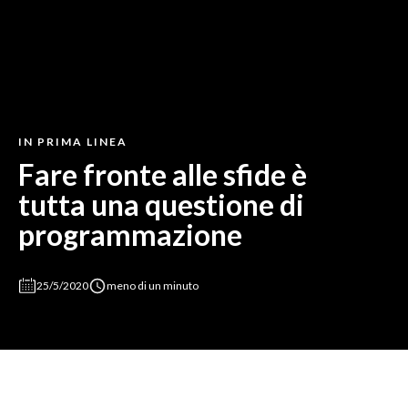
IN PRIMA LINEA
Fare fronte alle sfide è
tutta una questione di
programmazione
25/5/2020
meno di un minuto
L’energia delle persone Terna ai tempi del Covid-19. Sofia
Padovani, 27 anni, ingegnere energetico, racconta la sfida
dell’emergenza virus dal punto di vista del team