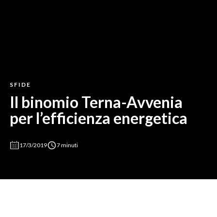
SFIDE
Il binomio Terna-Avvenia
per l’efficienza energetica
17/3/2019
7 minuti
Terna e Avvenia uniscono le proprie forze per un obiettivo
comune: aiutare le attività finanziarie e commerciali a
migliorare l’efficienza energetica e capire gli errori da non
commettere.